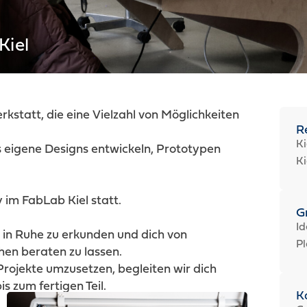
Kiel
rkstatt, die eine Vielzahl von Möglichkeiten
R
Ki
s eigene Designs entwickeln, Prototypen
Ki
im FabLab Kiel statt.
G
Id
s in Ruhe zu erkunden und dich von
Pl
hen beraten zu lassen.
Projekte umzusetzen, begleiten wir dich
 zum fertigen Teil.
K