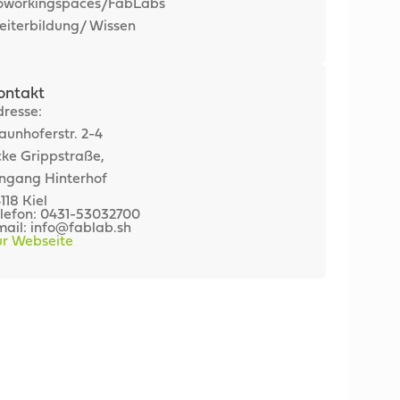
oworkingspaces/FabLabs
iterbildung/ Wissen
ontakt
resse:
aunhoferstr. 2-4
ke Grippstraße,
ngang Hinterhof
118 Kiel
lefon: 0431-53032700
ail: info@fablab.sh
ur Webseite