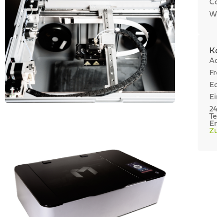
C
We
K
Ad
Fr
Ec
Ei
24
Te
Em
Z