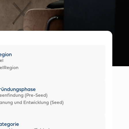
egion
el
elRegion
ründungsphase
eenfindung (Pre-Seed)
anung und Entwicklung (Seed)
ategorie